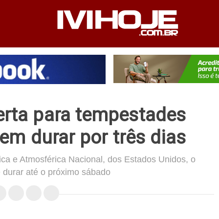
PEDIENTE
ANUNCIE NO SITE
FALE CONOSCO
lerta para tempestades
em durar por três dias
ca e Atmosférica Nacional, dos Estados Unidos, o
durar até o próximo sábado