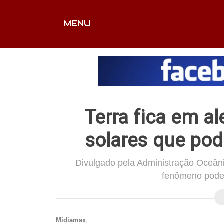
MENU
CAPA
EDITORIAIS
FOTOS
VÍDEOS
EX
Terra fica em a
solares que pod
Divulgado pela Administração Oceâni
fenômeno pode 
Midiamax
,