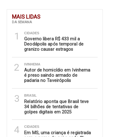
MAIS LIDAS
DA SEMANA
1
CIDADES
Governo libera R$ 433 mil a
Deodápolis após temporal de
granizo causar estragos
2
IVINHEMA
Autor de homicídio em Ivinhema
é preso saindo armado de
padaria no Taveirópolis
3
BRASIL
Relatório aponta que Brasil teve
34 bilhões de tentativas de
golpes digitais em 2025
4
CIDADES
Em MS, uma criança é registrada